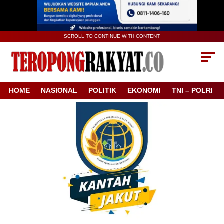
SCROLL TO CONTINUE WITH CONTENT
HOME
NASIONAL
POLITIK
EKONOMI
TNI – POLRI