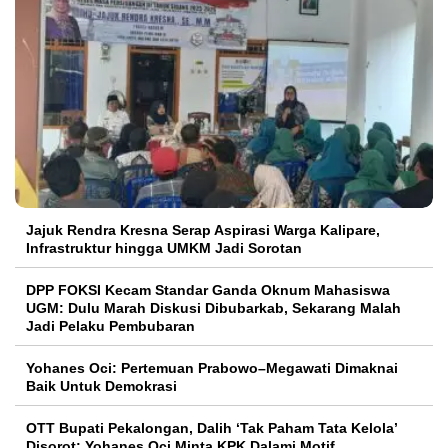
Jajuk Rendra Kresna Serap Aspirasi Warga Kalipare,
Infrastruktur hingga UMKM Jadi Sorotan
DPP FOKSI Kecam Standar Ganda Oknum Mahasiswa
UGM: Dulu Marah Diskusi Dibubarkab, Sekarang Malah
Jadi Pelaku Pembubaran
Yohanes Oci: Pertemuan Prabowo–Megawati Dimaknai
Baik Untuk Demokrasi
OTT Bupati Pekalongan, Dalih ‘Tak Paham Tata Kelola’
Disorot: Yohanes Oci Minta KPK Dalami Motif