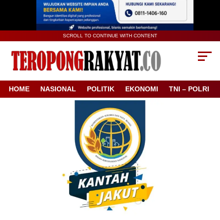
SCROLL TO CONTINUE WITH CONTENT
HOME
NASIONAL
POLITIK
EKONOMI
TNI – POLRI