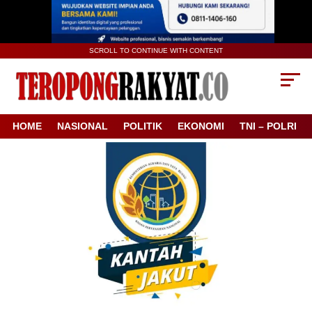
SCROLL TO CONTINUE WITH CONTENT
HOME
NASIONAL
POLITIK
EKONOMI
TNI – POLRI