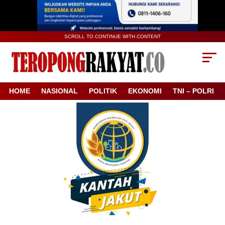
SCROLL TO CONTINUE WITH CONTENT
HOME
NASIONAL
POLITIK
EKONOMI
TNI – POLRI