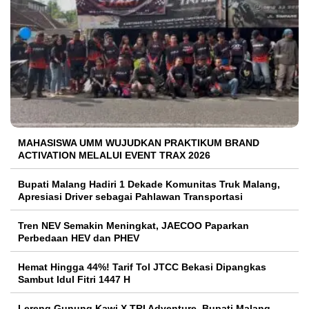
MAHASISWA UMM WUJUDKAN PRAKTIKUM BRAND
ACTIVATION MELALUI EVENT TRAX 2026
Bupati Malang Hadiri 1 Dekade Komunitas Truk Malang,
Apresiasi Driver sebagai Pahlawan Transportasi
Tren NEV Semakin Meningkat, JAECOO Paparkan
Perbedaan HEV dan PHEV
Hemat Hingga 44%! Tarif Tol JTCC Bekasi Dipangkas
Sambut Idul Fitri 1447 H
Lereng Gunung Kawi X TRI Adventure, Bupati Malang