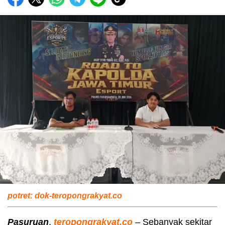
potret: dok-teropongrakyat.co
Pasuruan
,
teropongrakyat.co
– Sebanyak sekitar