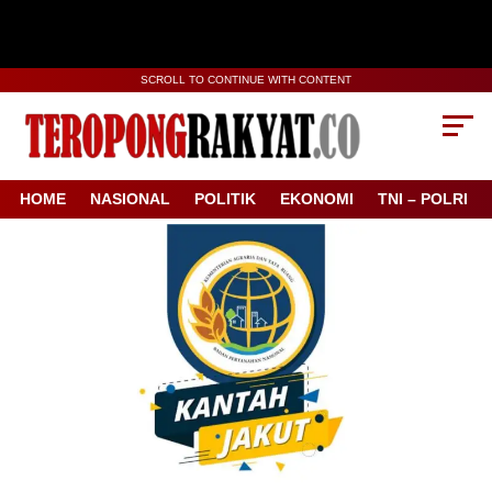
SCROLL TO CONTINUE WITH CONTENT
HOME
NASIONAL
POLITIK
EKONOMI
TNI – POLRI