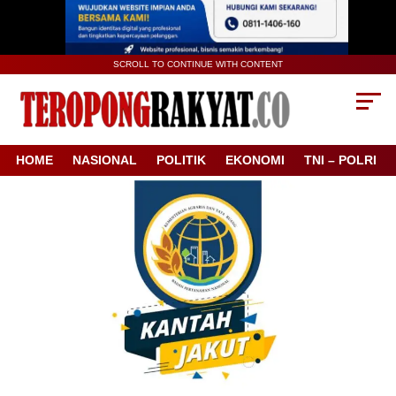
SCROLL TO CONTINUE WITH CONTENT
HOME
NASIONAL
POLITIK
EKONOMI
TNI – POLRI