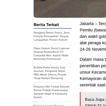
Jakarta – Te
Berita Terkait
Pemilu (bawa
Sengketa Belum Putus, Jhon
dan wakil gub
Kenedy Peringatkan Jangan
Langgarkan Proses Hukum
alat peraga 
Pakar Hukum Soroti Laporan
24-26 Novembe
Dugaan Narkotika di ITC
Cempaka Mas: Aparat Wajib
Dalam masa t
Bertindak Profesional
penertiban pen
Bubble Padel Sunter Tuai
Sorotan, Pengelola Sebut
unsur Kecama
PBG Masih Diurus, Proyek
Kemayoran da
Tetap Hampir Rampung
serentak saat 
Pemprov DKI Tindak Seluruh
Rantai Praktik Pembuangan
Sampah Ilegal di Kampung
Dukuh
Baca Juga:
SMAN 72 Ja
Diduga Langgar Aturan