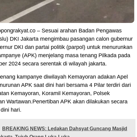
ropongrakyat.co – Sesuai arahan Badan Pengawas
slu) DKI Jakarta mengimbau pasangan calon gubernur
ernur DKI dan partai politik (parpol) untuk menurunkan
kampanye (APK) menjelang masa tenang Pilkada pada
r 2024 secara serentak di wilayah jakarta.
enang kampanye diwilayah Kemayoran adakan Apel
urunan APK saat dini hari bersama 4 Pilar terdiri dari
tan Kemayoran, Koramil Kemayoran, Polsek
n Wartawan.Penertiban APK akan dilakukan secara
dini hari.
BREAKING NEWS: Ledakan Dahsyat Guncang Masjid
karta, Tujuh Orang Luka-Luka