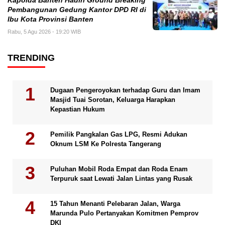
Kapolda Banten Hadiri Ground Breaking
Pembangunan Gedung Kantor DPD RI di
Ibu Kota Provinsi Banten
Rabu, 5 Agu 2026 - 19:20 WIB
TRENDING
Dugaan Pengeroyokan terhadap Guru dan Imam
Masjid Tuai Sorotan, Keluarga Harapkan
Kepastian Hukum
Pemilik Pangkalan Gas LPG, Resmi Adukan
Oknum LSM Ke Polresta Tangerang
Puluhan Mobil Roda Empat dan Roda Enam
Terpuruk saat Lewati Jalan Lintas yang Rusak
15 Tahun Menanti Pelebaran Jalan, Warga
Marunda Pulo Pertanyakan Komitmen Pemprov
DKI