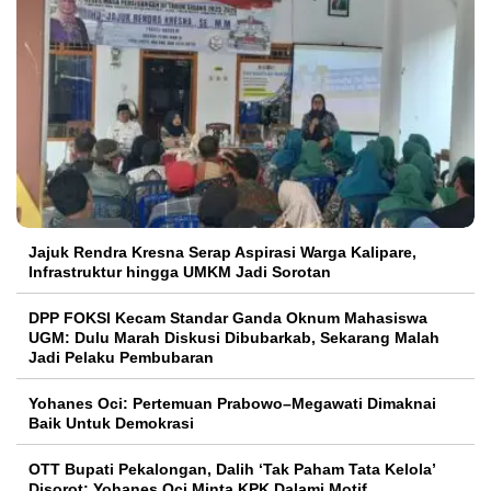
Jajuk Rendra Kresna Serap Aspirasi Warga Kalipare,
Infrastruktur hingga UMKM Jadi Sorotan
DPP FOKSI Kecam Standar Ganda Oknum Mahasiswa
UGM: Dulu Marah Diskusi Dibubarkab, Sekarang Malah
Jadi Pelaku Pembubaran
Yohanes Oci: Pertemuan Prabowo–Megawati Dimaknai
Baik Untuk Demokrasi
OTT Bupati Pekalongan, Dalih ‘Tak Paham Tata Kelola’
Disorot: Yohanes Oci Minta KPK Dalami Motif