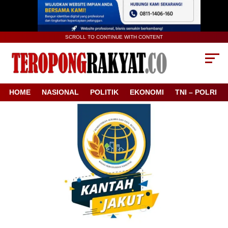
SCROLL TO CONTINUE WITH CONTENT
HOME
NASIONAL
POLITIK
EKONOMI
TNI – POLRI