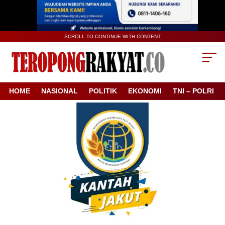
SCROLL TO CONTINUE WITH CONTENT
HOME
NASIONAL
POLITIK
EKONOMI
TNI – POLRI