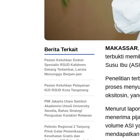
MAKASSAR
Berita Terkait
terbukti memil
Pasien Keluhkan Dokter
Susu Ibu (ASI
Spesialis RSUD Kalideres
Datang Terlambat, Lansia
Menunggu Berjam-jam
Penelitian t
Pasien Keluhkan Pelayanan
proses menyus
IGD RSUD Kota Tangerang
oksitosin, ya
PMI Jakarta Utara Sambut
Akademisi Umeå University
Menurut lapor
Swedia, Bahas Strategi
Penguatan Karakter Relawan
menerima pija
volume ASI ya
Pelindo Regional 2 Tanjung
Priok Gelar Pemeriksaan
mendapatkan 
Kesehatan Gratis dan