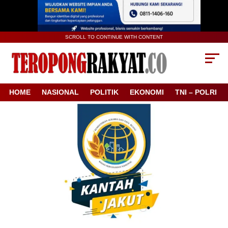
SCROLL TO CONTINUE WITH CONTENT
HOME
NASIONAL
POLITIK
EKONOMI
TNI – POLRI