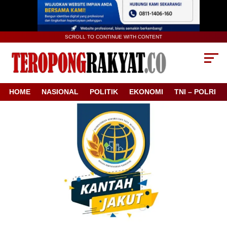
SCROLL TO CONTINUE WITH CONTENT
HOME
NASIONAL
POLITIK
EKONOMI
TNI – POLRI