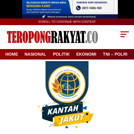
SCROLL TO CONTINUE WITH CONTENT
HOME
NASIONAL
POLITIK
EKONOMI
TNI – POLRI