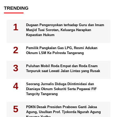
TRENDING
Dugaan Pengeroyokan terhadap Guru dan Imam
Masjid Tuai Sorotan, Keluarga Harapkan
Kepastian Hukum
Pemilik Pangkalan Gas LPG, Resmi Adukan
Oknum LSM Ke Polresta Tangerang
Puluhan Mobil Roda Empat dan Roda Enam
Terpuruk saat Lewati Jalan Lintas yang Rusak
Seorang Jurnalis Diduga Diintimidasi dan
Dianiaya Oknum Sekuriti Serta Pegawai FIF
Tangcity Tangerang
PDKN Desak Presiden Prabowo Ganti Jaksa
Agung, Usulkan Prof. Tjokorda Ngurah Agung
Kusuma Yudha