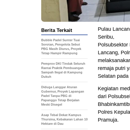
Pulau Lancang
Berita Terkait
Seribu,
Bubble Padel Sunter Tuai
Polsubsektor
Sorotan, Pengelola Sebut
PBG Masih Diurus, Proyek
Lancang, Polr
Tetap Hampir Rampung
melaksanakan 
Pemprov DKI Tindak Seluruh
remaja putri 
Rantai Praktik Pembuangan
Sampah Ilegal di Kampung
Selatan pada
Dukuh
Diduga Langgar Aturan
Kegiatan medi
Gubernur, Proyek Lapangan
dari Polsubse
Padel Tanpa PBG di
Papanggo Tetap Berjalan
Bhabinkamtibm
Meski Disegel
Polres Kepula
Asap Tebal Dekat Kampus
Pramuja.
Thursina, Kebakaran Lahan 10
Hektare di Dau