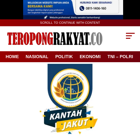
SCROLL TO CONTINUE WITH CONTENT
HOME
NASIONAL
POLITIK
EKONOMI
TNI – POLRI