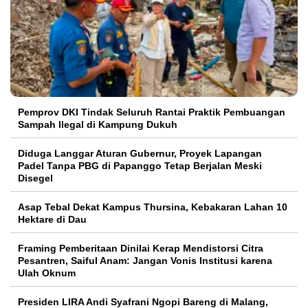
Pemprov DKI Tindak Seluruh Rantai Praktik Pembuangan
Sampah Ilegal di Kampung Dukuh
Diduga Langgar Aturan Gubernur, Proyek Lapangan
Padel Tanpa PBG di Papanggo Tetap Berjalan Meski
Disegel
Asap Tebal Dekat Kampus Thursina, Kebakaran Lahan 10
Hektare di Dau
Framing Pemberitaan Dinilai Kerap Mendistorsi Citra
Pesantren, Saiful Anam: Jangan Vonis Institusi karena
Ulah Oknum
Presiden LIRA Andi Syafrani Ngopi Bareng di Malang,