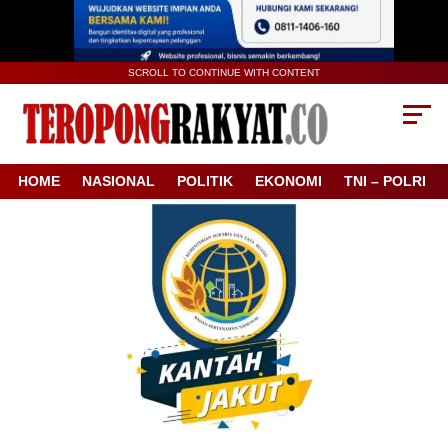
SCROLL TO CONTINUE WITH CONTENT
HOME
NASIONAL
POLITIK
EKONOMI
TNI – POLRI