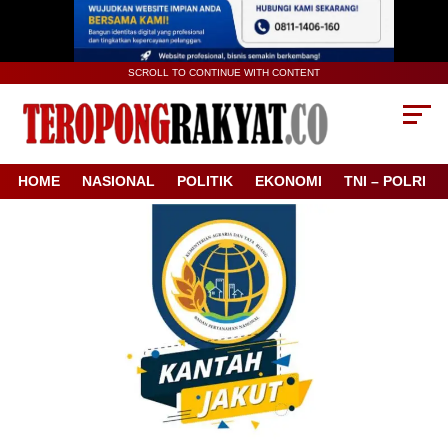
SCROLL TO CONTINUE WITH CONTENT
HOME
NASIONAL
POLITIK
EKONOMI
TNI – POLRI