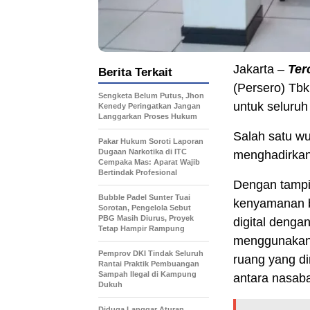
Jakarta –
Ter
Berita Terkait
(Persero) Tb
Sengketa Belum Putus, Jhon
untuk seluruh
Kenedy Peringatkan Jangan
Langgarkan Proses Hukum
Salah satu w
Pakar Hukum Soroti Laporan
Dugaan Narkotika di ITC
menghadirkan
Cempaka Mas: Aparat Wajib
Bertindak Profesional
Dengan tampi
Bubble Padel Sunter Tuai
kenyamanan b
Sorotan, Pengelola Sebut
PBG Masih Diurus, Proyek
digital dengan
Tetap Hampir Rampung
menggunakan m
Pemprov DKI Tindak Seluruh
ruang yang di
Rantai Praktik Pembuangan
Sampah Ilegal di Kampung
antara nasab
Dukuh
Diduga Langgar Aturan