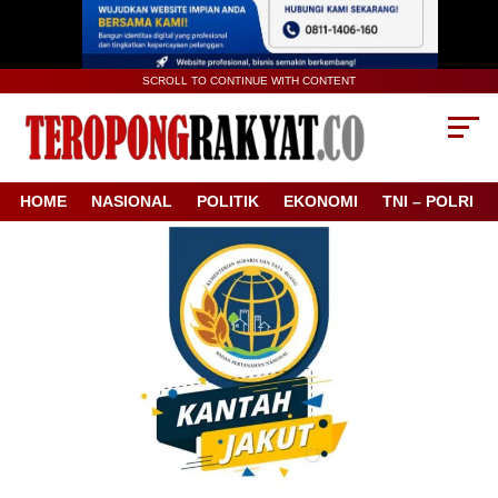
SCROLL TO CONTINUE WITH CONTENT
HOME
NASIONAL
POLITIK
EKONOMI
TNI – POLRI