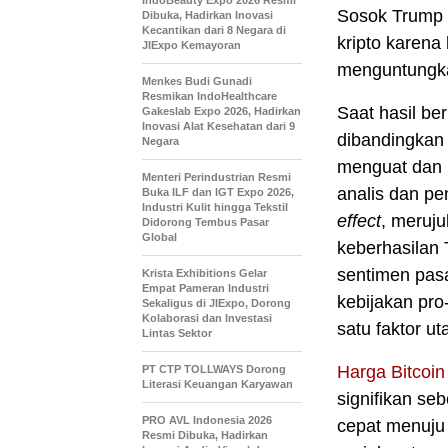
IndoBeauty Expo 2026 Resmi
Sosok Trump 
Dibuka, Hadirkan Inovasi
Kecantikan dari 8 Negara di
kripto karen
JIExpo Kemayoran
menguntungkan
Menkes Budi Gunadi
Resmikan IndoHealthcare
Saat hasil be
Gakeslab Expo 2026, Hadirkan
Inovasi Alat Kesehatan dari 9
dibandingkan
Negara
menguat dan 
Menteri Perindustrian Resmi
analis dan p
Buka ILF dan IGT Expo 2026,
Industri Kulit hingga Tekstil
effect
, meruj
Didorong Tembus Pasar
Global
keberhasilan
sentimen pasa
Krista Exhibitions Gelar
Empat Pameran Industri
kebijakan pro
Sekaligus di JIExpo, Dorong
Kolaborasi dan Investasi
satu faktor u
Lintas Sektor
Harga Bitcoin
PT CTP TOLLWAYS Dorong
Literasi Keuangan Karyawan
signifikan se
PRO AVL Indonesia 2026
cepat menuju 
Resmi Dibuka, Hadirkan