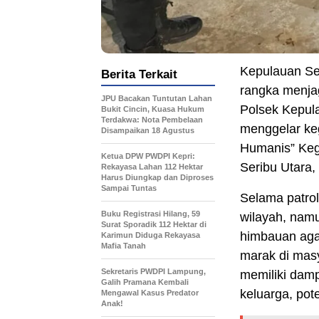
Kepulauan Ser
Berita Terkait
rangka menja
JPU Bacakan Tuntutan Lahan
Polsek Kepula
Bukit Cincin, Kuasa Hukum
Terdakwa: Nota Pembelaan
menggelar keg
Disampaikan 18 Agustus
Humanis” Kegi
Ketua DPW PWDPI Kepri:
Seribu Utara,
Rekayasa Lahan 112 Hektar
Harus Diungkap dan Diproses
Sampai Tuntas
Selama patro
Buku Registrasi Hilang, 59
wilayah, namu
Surat Sporadik 112 Hektar di
himbauan agar 
Karimun Diduga Rekayasa
Mafia Tanah
marak di mas
Sekretaris PWDPI Lampung,
memiliki damp
Galih Pramana Kembali
keluarga, pot
Mengawal Kasus Predator
Anak!