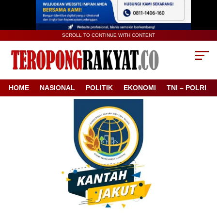
SCROLL TO CONTINUE WITH CONTENT
HOME
NASIONAL
POLITIK
EKONOMI
TNI – POLRI