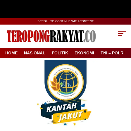
SCROLL TO CONTINUE WITH CONTENT
HOME
NASIONAL
POLITIK
EKONOMI
TNI – POLRI