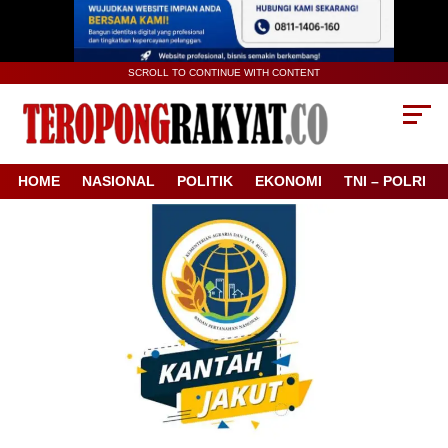
SCROLL TO CONTINUE WITH CONTENT
HOME
NASIONAL
POLITIK
EKONOMI
TNI – POLRI