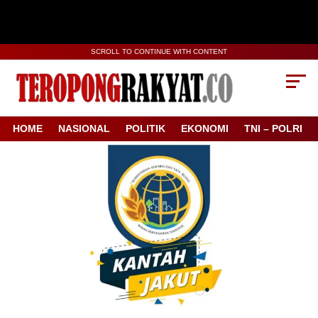
SCROLL TO CONTINUE WITH CONTENT
HOME
NASIONAL
POLITIK
EKONOMI
TNI – POLRI