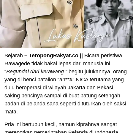
Sejarah
–
TeropongRakyat.co
||
Bicara peristiwa
Rawagede tidak bakal lepas dari manusia ini
“
Begundal dari kerawang “
begitu julukannya, orang
yang di benci batalion “an**#” NICA terutama yang
dulu beroperasi di wilayah Jakarta dan Bekasi,
saking bencinya sampai di buat patung setengah
badan di belanda sana seperti dituturkan oleh saksi
mata.
Pria ini bertubuh kecil, namun kiprahnya sangat
merepotkan pemerintahan Belanda di Indonesia.