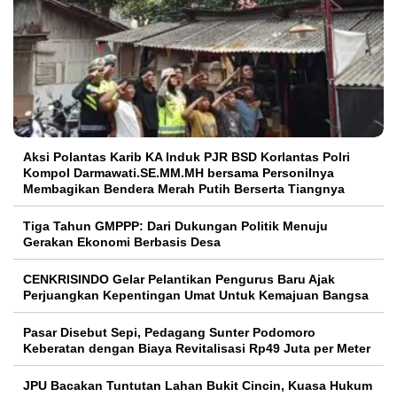
Aksi Polantas Karib KA Induk PJR BSD Korlantas Polri
Kompol Darmawati.SE.MM.MH bersama Personilnya
Membagikan Bendera Merah Putih Berserta Tiangnya
Tiga Tahun GMPPP: Dari Dukungan Politik Menuju
Gerakan Ekonomi Berbasis Desa
CENKRISINDO Gelar Pelantikan Pengurus Baru Ajak
Perjuangkan Kepentingan Umat Untuk Kemajuan Bangsa
Pasar Disebut Sepi, Pedagang Sunter Podomoro
Keberatan dengan Biaya Revitalisasi Rp49 Juta per Meter
JPU Bacakan Tuntutan Lahan Bukit Cincin, Kuasa Hukum