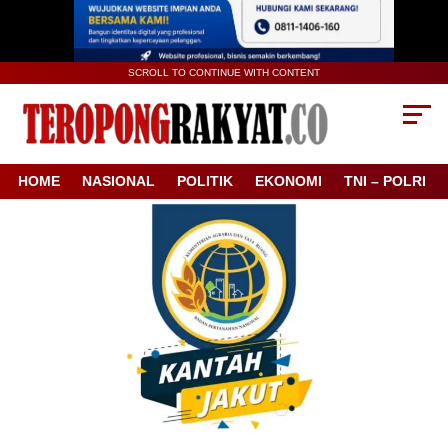
SCROLL TO CONTINUE WITH CONTENT
HOME
NASIONAL
POLITIK
EKONOMI
TNI – POLRI