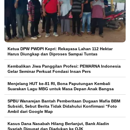
Ketua DPW PWDPI Kepri: Rekayasa Lahan 112 Hektar
Harus Diungkap dan Diproses Sampai Tuntas
Kembalikan Jiwa Panggilan Profesi: PEWARNA Indonesia
Gelar Seminar Perkuat Fondasi Insan Pers
Menjelang HUT ke-81 RI, Bona Paputungan Kembali
Suarakan Lagu MBG untuk Masa Depan Anak Bangsa
SPBU Wanarejan Bantah Pemberitaan Dugaan Mafia BBM
Subsidi, Sebut Berita Tidak Didahului Konfirmasi “Foto
Ambil dari Google Map
Kasus Dana Nasabah Hilang Berlanjut, Bank Aladin
Syariah Digugat dan Diadukan ke OJK