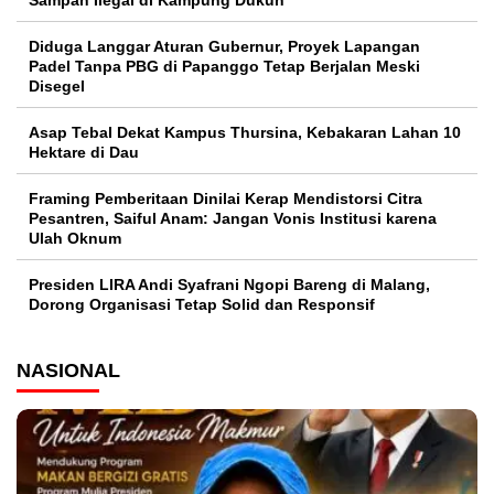
Sampah Ilegal di Kampung Dukuh
Diduga Langgar Aturan Gubernur, Proyek Lapangan
Padel Tanpa PBG di Papanggo Tetap Berjalan Meski
Disegel
Asap Tebal Dekat Kampus Thursina, Kebakaran Lahan 10
Hektare di Dau
Framing Pemberitaan Dinilai Kerap Mendistorsi Citra
Pesantren, Saiful Anam: Jangan Vonis Institusi karena
Ulah Oknum
Presiden LIRA Andi Syafrani Ngopi Bareng di Malang,
Dorong Organisasi Tetap Solid dan Responsif
NASIONAL