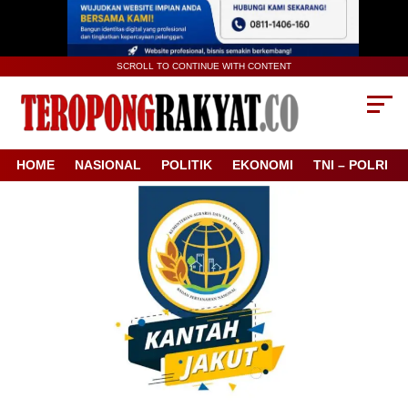
SCROLL TO CONTINUE WITH CONTENT
HOME
NASIONAL
POLITIK
EKONOMI
TNI – POLRI