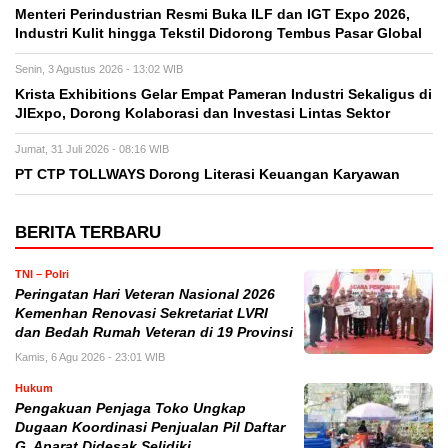
Menteri Perindustrian Resmi Buka ILF dan IGT Expo 2026,
Industri Kulit hingga Tekstil Didorong Tembus Pasar Global
Senin, 3 Agustus 2026 - 13:02 WIB
Krista Exhibitions Gelar Empat Pameran Industri Sekaligus di
JIExpo, Dorong Kolaborasi dan Investasi Lintas Sektor
Jumat, 31 Juli 2026 - 08:16 WIB
PT CTP TOLLWAYS Dorong Literasi Keuangan Karyawan
BERITA TERBARU
TNI – Polri
Peringatan Hari Veteran Nasional 2026
Kemenhan Renovasi Sekretariat LVRI
dan Bedah Rumah Veteran di 19 Provinsi
Kamis, 6 Agu 2026 - 23:01 WIB
Hukum
Pengakuan Penjaga Toko Ungkap
Dugaan Koordinasi Penjualan Pil Daftar
G, Aparat Didesak Selidiki