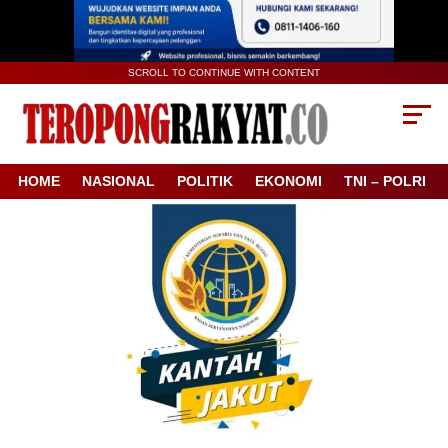
SCROLL TO CONTINUE WITH CONTENT
HOME
NASIONAL
POLITIK
EKONOMI
TNI – POLRI