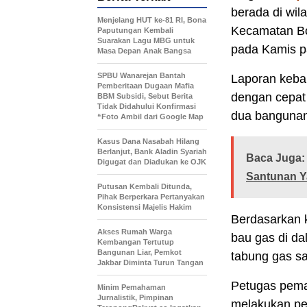
berada di wi
Menjelang HUT ke-81 RI, Bona
Kecamatan Bo
Paputungan Kembali
Suarakan Lagu MBG untuk
pada Kamis pa
Masa Depan Anak Bangsa
SPBU Wanarejan Bantah
Laporan kebak
Pemberitaan Dugaan Mafia
dengan cepat
BBM Subsidi, Sebut Berita
Tidak Didahului Konfirmasi
dua bangunan
“Foto Ambil dari Google Map
Kasus Dana Nasabah Hilang
Berlanjut, Bank Aladin Syariah
Baca Juga:
Digugat dan Diadukan ke OJK
Santunan Y
Putusan Kembali Ditunda,
Pihak Berperkara Pertanyakan
Konsistensi Majelis Hakim
Berdasarkan 
Akses Rumah Warga
bau gas di da
Kembangan Tertutup
Bangunan Liar, Pemkot
tabung gas s
Jakbar Diminta Turun Tangan
Petugas pema
Minim Pemahaman
Jurnalistik, Pimpinan
melakukan p