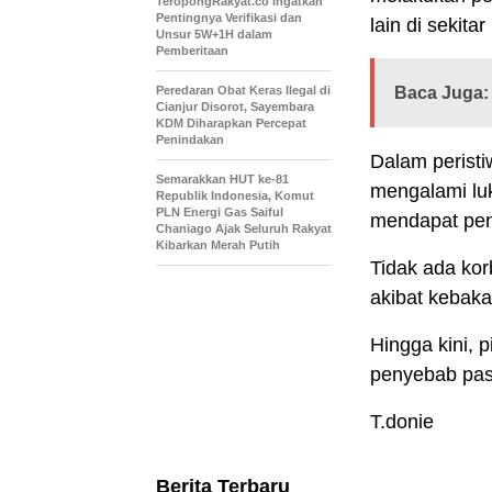
TeropongRakyat.co Ingatkan
Pentingnya Verifikasi dan
lain di sekitar
Unsur 5W+1H dalam
Pemberitaan
Peredaran Obat Keras Ilegal di
Baca Juga:
Cianjur Disorot, Sayembara
KDM Diharapkan Percepat
Penindakan
Dalam peristi
Semarakkan HUT ke-81
mengalami lu
Republik Indonesia, Komut
PLN Energi Gas Saiful
mendapat pe
Chaniago Ajak Seluruh Rakyat
Kibarkan Merah Putih
Tidak ada kor
akibat kebaka
Hingga kini,
penyebab pas
T.donie
Berita Terbaru