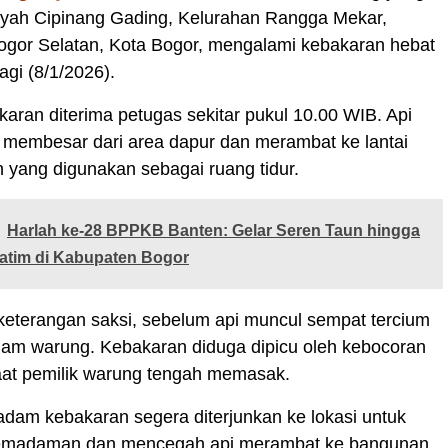
layah Cipinang Gading, Kelurahan Rangga Mekar,
gor Selatan, Kota Bogor, mengalami kebakaran hebat
gi (8/1/2026).
aran diterima petugas sekitar pukul 10.00 WIB. Api
 membesar dari area dapur dan merambat ke lantai
 yang digunakan sebagai ruang tidur.
Harlah ke-28 BPPKB Banten: Gelar Seren Taun hingga
atim di Kabupaten Bogor
keterangan saksi, sebelum api muncul sempat tercium
lam warung. Kebakaran diduga dipicu oleh kebocoran
aat pemilik warung tengah memasak.
dam kebakaran segera diterjunkan ke lokasi untuk
emadaman dan mencegah api merambat ke bangunan