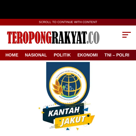
SCROLL TO CONTINUE WITH CONTENT
HOME
NASIONAL
POLITIK
EKONOMI
TNI – POLRI