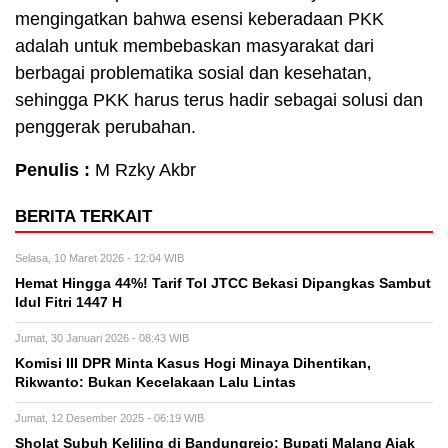
mengingatkan bahwa esensi keberadaan PKK
adalah untuk membebaskan masyarakat dari
berbagai problematika sosial dan kesehatan,
sehingga PKK harus terus hadir sebagai solusi dan
penggerak perubahan.
Penulis :
M Rzky Akbr
BERITA TERKAIT
Selasa, 10 Maret 2026 - 12:04 WIB
Hemat Hingga 44%! Tarif Tol JTCC Bekasi Dipangkas Sambut
Idul Fitri 1447 H
Jumat, 30 Januari 2026 - 08:43 WIB
Komisi III DPR Minta Kasus Hogi Minaya Dihentikan,
Rikwanto: Bukan Kecelakaan Lalu Lintas
Jumat, 12 Desember 2025 - 06:19 WIB
Sholat Subuh Keliling di Bandungrejo: Bupati Malang Ajak