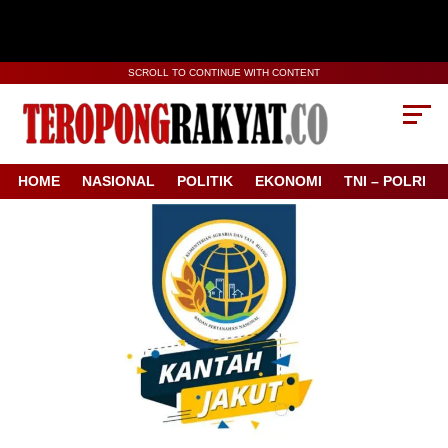
SCROLL TO CONTINUE WITH CONTENT
HOME
NASIONAL
POLITIK
EKONOMI
TNI – POLRI