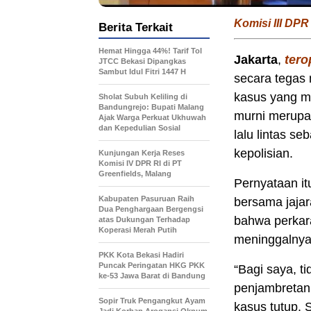
Komisi III DPR
Berita Terkait
Hemat Hingga 44%! Tarif Tol
Jakarta
,
tero
JTCC Bekasi Dipangkas
Sambut Idul Fitri 1447 H
secara tegas
kasus yang me
Sholat Subuh Keliling di
Bandungrejo: Bupati Malang
murni merupa
Ajak Warga Perkuat Ukhuwah
dan Kepedulian Sosial
lalu lintas s
kepolisian.
Kunjungan Kerja Reses
Komisi IV DPR RI di PT
Greenfields, Malang
Pernyataan it
Kabupaten Pasuruan Raih
bersama jajar
Dua Penghargaan Bergengsi
bahwa perkara
atas Dukungan Terhadap
Koperasi Merah Putih
meninggalnya
PKK Kota Bekasi Hadiri
Puncak Peringatan HKG PKK
“Bagi saya, ti
ke-53 Jawa Barat di Bandung
penjambretan,
Sopir Truk Pengangkut Ayam
kasus tutup. 