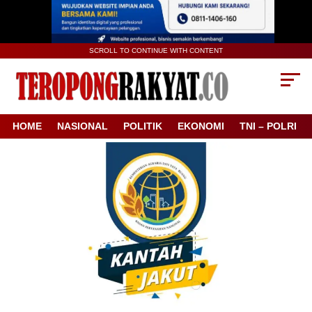
SCROLL TO CONTINUE WITH CONTENT
HOME
NASIONAL
POLITIK
EKONOMI
TNI – POLRI