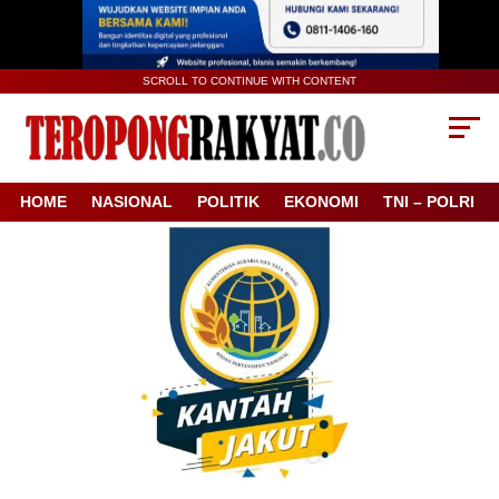
SCROLL TO CONTINUE WITH CONTENT
HOME
NASIONAL
POLITIK
EKONOMI
TNI – POLRI