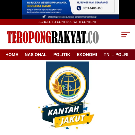
SCROLL TO CONTINUE WITH CONTENT
HOME
NASIONAL
POLITIK
EKONOMI
TNI – POLRI