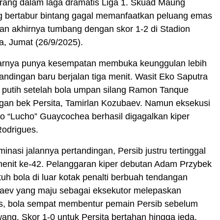
erang dalam laga dramatis Liga 1. Skuad Maung
 bertabur bintang gagal memanfaatkan peluang emas
dan akhirnya tumbang dengan skor 1-2 di Stadion
a, Jumat (26/9/2025).
arnya punya kesempatan membuka keunggulan lebih
tandingan baru berjalan tiga menit. Wasit Eko Saputra
k putih setelah bola umpan silang Ramon Tanque
gan bek Persita, Tamirlan Kozubaev. Namun eksekusi
no “Lucho” Guaycochea berhasil digagalkan kiper
Rodrigues.
nasi jalannya pertandingan, Persib justru tertinggal
 menit ke-42. Pelanggaran kiper debutan Adam Przybek
h bola di luar kotak penalti berbuah tendangan
aev yang maju sebagai eksekutor melepaskan
s, bola sempat membentur pemain Persib sebelum
ng. Skor 1-0 untuk Persita bertahan hingga jeda.