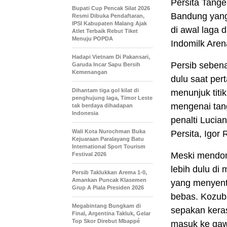
Persita Tang
Bupati Cup Pencak Silat 2026
Bandung yang
Resmi Dibuka Pendaftaran,
IPSI Kabupaten Malang Ajak
di awal laga 
Atlet Terbaik Rebut Tiket
Menuju POPDA
Indomilk Aren
Hadapi Vietnam Di Pakansari,
Persib seben
Garuda Incar Sapu Bersih
Kemenangan
dulu saat per
Dihantam tiga gol kilat di
menunjuk titi
penghujung laga, Timor Leste
mengenai tan
tak berdaya dihadapan
Indonesia
penalti Lucia
Wali Kota Nurochman Buka
Persita, Igor 
Kejuaraan Paralayang Batu
International Sport Tourism
Meski mendomi
Festival 2026
lebih dulu di
Persib Taklukkan Arema 1-0,
Amankan Puncak Klasemen
yang menyentu
Grup A Piala Presiden 2026
bebas. Kozub
Megabintang Bungkam di
sepakan kera
Final, Argentina Takluk, Gelar
Top Skor Direbut Mbappé
masuk ke gawa