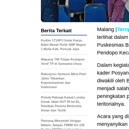
Malang |
Tero
Berita Terkait
terlihat dala
Kodim 1714/PJ Gelar Karya
Puskesmas Ba
Bakti Merah Putih SMP Negeri
1 Mulia Kab. Puncak Jaya
Pendopo Keca
Wapang TNI Tinjau Kesiapan
Yonif TP di Sumatera Utara
Dalam kegiata
kader Posyan
Rakorprov Senkom Mitra Polri
Jatim Tekankan
diwakili oleh
Kepemimpinan dan
Kaderisasi
menjadi salah
peningkatan 
Polsek Pakisaji Kawal Lomba
Gerak Jalan HUT RI ke-81,
teritorialnya.
Pastikan Peserta Berlomba
Aman dan Tertib
Acara yang di
Pantang Menyerah hingga
menyanyikan 
Malam, Satgas TMMD Ke-129