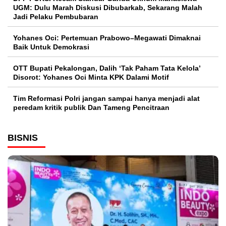
UGM: Dulu Marah Diskusi Dibubarkab, Sekarang Malah
Jadi Pelaku Pembubaran
Yohanes Oci: Pertemuan Prabowo–Megawati Dimaknai
Baik Untuk Demokrasi
OTT Bupati Pekalongan, Dalih ‘Tak Paham Tata Kelola’
Disorot: Yohanes Oci Minta KPK Dalami Motif
Tim Reformasi Polri jangan sampai hanya menjadi alat
peredam kritik publik Dan Tameng Pencitraan
BISNIS