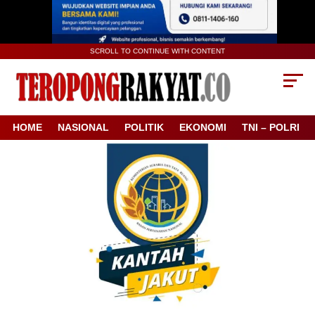
SCROLL TO CONTINUE WITH CONTENT
HOME
NASIONAL
POLITIK
EKONOMI
TNI – POLRI