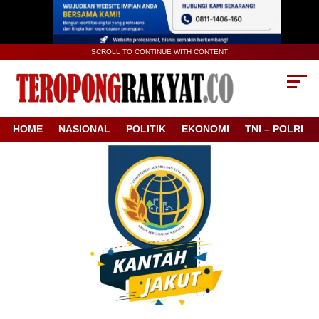
SCROLL TO CONTINUE WITH CONTENT
HOME
NASIONAL
POLITIK
EKONOMI
TNI – POLRI