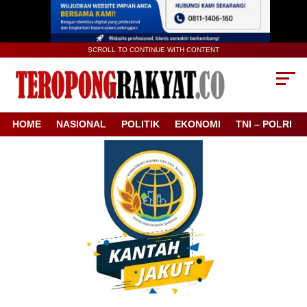
SCROLL TO CONTINUE WITH CONTENT
HOME
NASIONAL
POLITIK
EKONOMI
TNI – POLRI