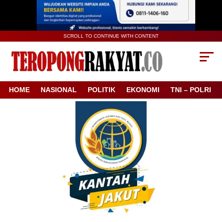
SCROLL TO CONTINUE WITH CONTENT
HOME
NASIONAL
POLITIK
EKONOMI
TNI – POLRI