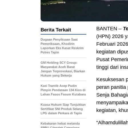
BANTEN –
T
Berita Terkait
(HPN) 2026 y
Dugaan Penyiksaan Saat
Februari 2026
Pemeriksaan, Khodirin
Laporkan Eks Kasat Reskrim
kegiatan dipu
Polres Tapin
Pusat Pemeri
GM Holding SCY Group:
tinggi dari in
Masyarakat Aceh Barat
Jangan Terprovokasi, Biarkan
Hukum yang Bekerja
Kesuksesan p
Kasi Trantib Acep Pudin
peran panitia
Pimpin Pendataan 134 Kios di
Senja Bahagia
Lahan Fasos Fasum Kutabaru
menyampaikan
Kuasa Hukum Siap Tunjukkan
Sertifikat SNI Produk Selang
kegiatan, khu
LPG dalam Perkara di Tapin
“Alhamdulilla
Kebakaran hebat melanda
SPBU Cilendek Cemplang