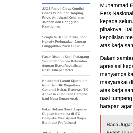
Muhammad Esh
JJOS Patroli Cipta Kondisi
Pers Nasional
Polres Pelabuhan Tanjung
Priok, Antisipasi Kejahatan
kepada selur
Jalanan dan Gangguan
Kamtibmas
pihaknya. Dal
kepolisian m
Sengketa Belum Putus, Jhon
Kenedy Peringatkan Jangan
atas kerja sam
Langgarkan Proses Hukum
Pasar Disebut Sepi, Pedagang
Dalam sambu
Sunter Podomoro Keberatan
apresiasi kep
dengan Biaya Revitalisasi
Rp49 Juta per Meter
menyampaikan
Kolaborasi Lanud Sjamsudin
masyarakat di
Noor dan BRI Wujudkan
atas kerja sa
Generasi Hebat, Renovasi TK
Angkasa 2 Hadirkan Harapan
nasi tumpeng 
bagi Masa Depan Anak
harapan agar 
Pakar Hukum Soroti Laporan
Dugaan Narkotika di ITC
Cempaka Mas: Aparat Wajib
Bertindak Profesional
Baca Juga:
Event Jour