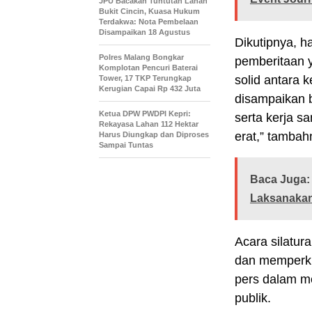
JPU Bacakan Tuntutan Lahan
Bukit Cincin, Kuasa Hukum
Terdakwa: Nota Pembelaan
Disampaikan 18 Agustus
Dikutipnya, 
Polres Malang Bongkar
pemberitaan y
Komplotan Pencuri Baterai
solid antara 
Tower, 17 TKP Terungkap
Kerugian Capai Rp 432 Juta
disampaikan 
Ketua DPW PWDPI Kepri:
serta kerja s
Rekayasa Lahan 112 Hektar
erat,” tambah
Harus Diungkap dan Diproses
Sampai Tuntas
Baca Juga:
Laksanakan
Acara silatur
dan memperkua
pers dalam me
publik.