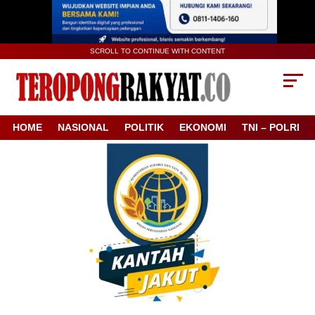
SCROLL TO CONTINUE WITH CONTENT
HOME
NASIONAL
POLITIK
EKONOMI
TNI – POLRI