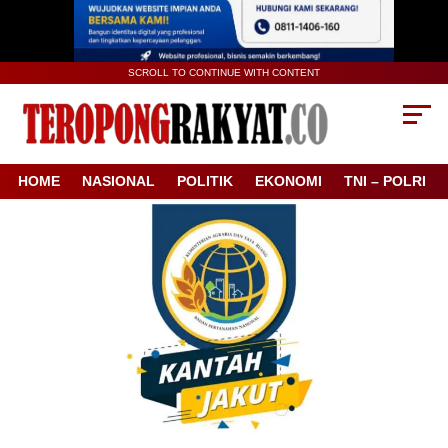
SCROLL TO CONTINUE WITH CONTENT
HOME
NASIONAL
POLITIK
EKONOMI
TNI – POLRI