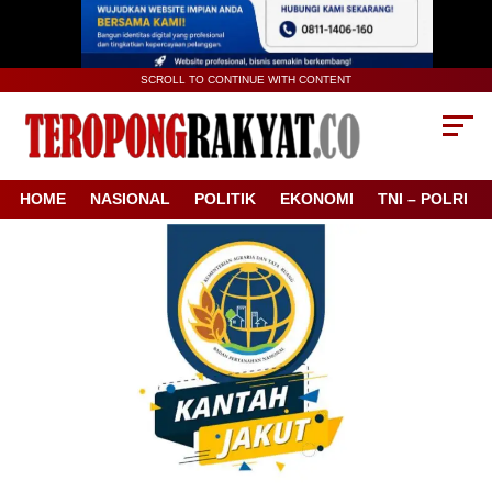
SCROLL TO CONTINUE WITH CONTENT
HOME
NASIONAL
POLITIK
EKONOMI
TNI – POLRI