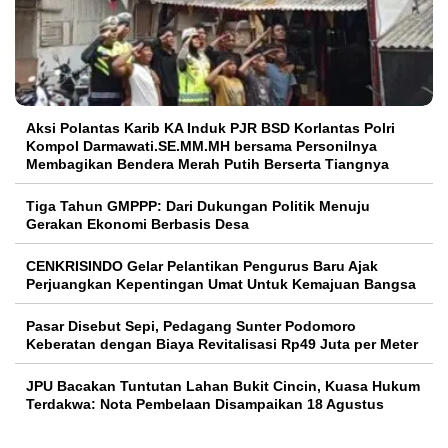
Aksi Polantas Karib KA Induk PJR BSD Korlantas Polri
Kompol Darmawati.SE.MM.MH bersama Personilnya
Membagikan Bendera Merah Putih Berserta Tiangnya
Tiga Tahun GMPPP: Dari Dukungan Politik Menuju
Gerakan Ekonomi Berbasis Desa
CENKRISINDO Gelar Pelantikan Pengurus Baru Ajak
Perjuangkan Kepentingan Umat Untuk Kemajuan Bangsa
Pasar Disebut Sepi, Pedagang Sunter Podomoro
Keberatan dengan Biaya Revitalisasi Rp49 Juta per Meter
JPU Bacakan Tuntutan Lahan Bukit Cincin, Kuasa Hukum
Terdakwa: Nota Pembelaan Disampaikan 18 Agustus