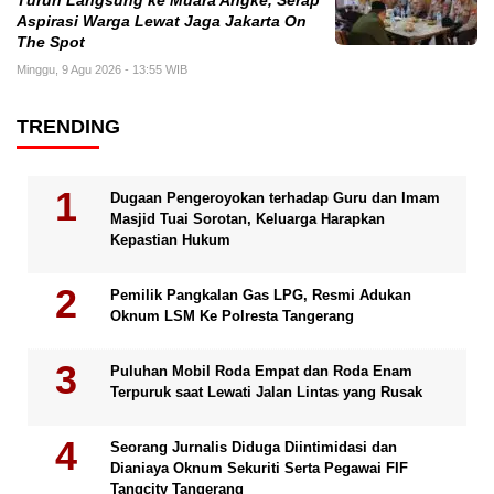
Turun Langsung ke Muara Angke, Serap
Aspirasi Warga Lewat Jaga Jakarta On
The Spot
Minggu, 9 Agu 2026 - 13:55 WIB
TRENDING
Dugaan Pengeroyokan terhadap Guru dan Imam
Masjid Tuai Sorotan, Keluarga Harapkan
Kepastian Hukum
Pemilik Pangkalan Gas LPG, Resmi Adukan
Oknum LSM Ke Polresta Tangerang
Puluhan Mobil Roda Empat dan Roda Enam
Terpuruk saat Lewati Jalan Lintas yang Rusak
Seorang Jurnalis Diduga Diintimidasi dan
Dianiaya Oknum Sekuriti Serta Pegawai FIF
Tangcity Tangerang