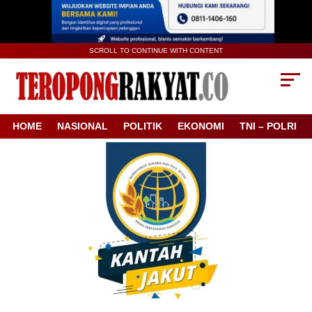
SCROLL TO CONTINUE WITH CONTENT
HOME
NASIONAL
POLITIK
EKONOMI
TNI – POLRI