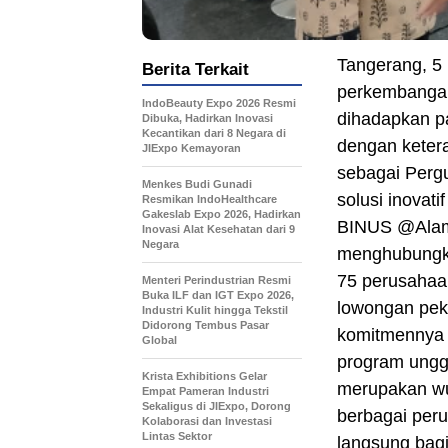
Tangerang, 5
Berita Terkait
perkembangan 
IndoBeauty Expo 2026 Resmi
dihadapkan p
Dibuka, Hadirkan Inovasi
Kecantikan dari 8 Negara di
dengan ketera
JIExpo Kemayoran
sebagai Perg
Menkes Budi Gunadi
solusi inovat
Resmikan IndoHealthcare
Gakeslab Expo 2026, Hadirkan
BINUS @Alam 
Inovasi Alat Kesehatan dari 9
Negara
menghubungka
75 perusahaa
Menteri Perindustrian Resmi
Buka ILF dan IGT Expo 2026,
lowongan pek
Industri Kulit hingga Tekstil
Didorong Tembus Pasar
komitmennya u
Global
program unggu
Krista Exhibitions Gelar
merupakan wuj
Empat Pameran Industri
Sekaligus di JIExpo, Dorong
berbagai per
Kolaborasi dan Investasi
Lintas Sektor
langsung bagi