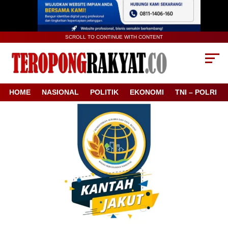
SCROLL TO CONTINUE WITH CONTENT
HOME
NASIONAL
POLITIK
EKONOMI
TNI – POLRI